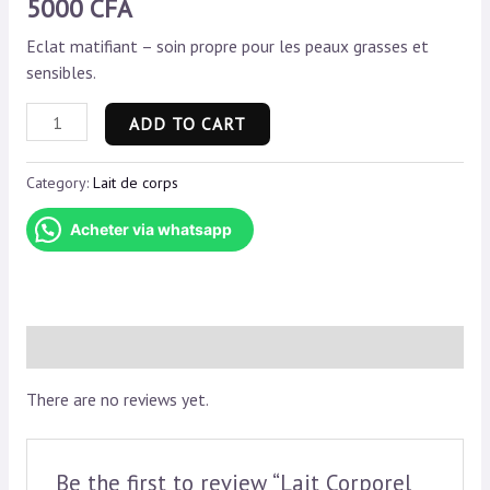
5000
CFA
Eclat matifiant – soin propre pour les peaux grasses et
sensibles.
Lait
ADD TO CART
Corporel
LYS
Category:
Lait de corps
quantity
Acheter via whatsapp
Reviews (0)
There are no reviews yet.
Be the first to review “Lait Corporel