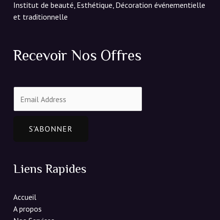
Institut de beauté, Esthétique, Décoration événementielle
et traditionnelle
Recevoir Nos Offres
E
m
a
i
S'ABONNER
l
*
Liens Rapides
Accueil
A propos