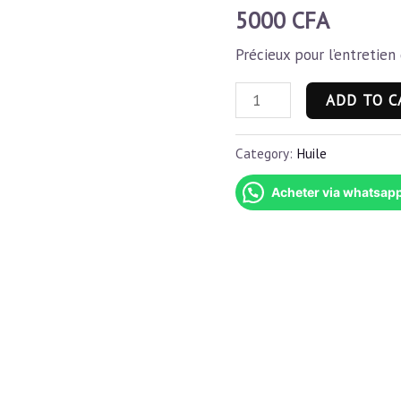
5000
CFA
Précieux pour l’entretien
Huile
ADD TO C
d'Argan
quantity
Category:
Huile
Acheter via whatsap