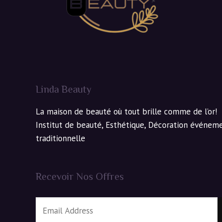
Linda Beauty
La maison de beauté où tout brille comme de l’or!
Institut de beauté, Esthétique, Décoration événeme
traditionnelle
Recevoir Nos Offres
E
m