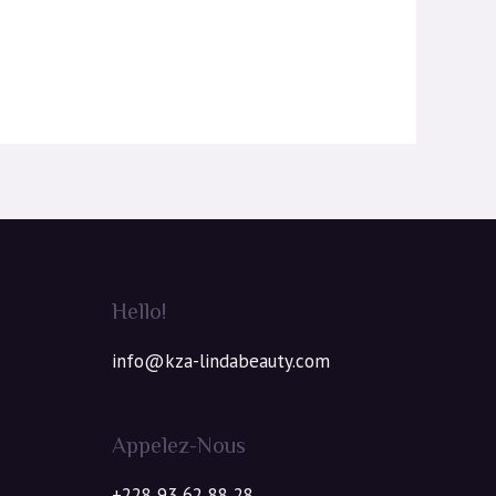
Hello!
info@kza-lindabeauty.com
Appelez-Nous
+228 93 62 88 28