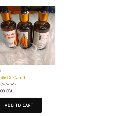
ile
uile De Carotte
ated
000
CFA
t
ADD TO CART