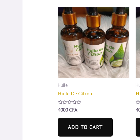
Huile
Hu
Huile De Citron
H
Rated
4000
CFA
R
4
0
0
out
ou
of
of
ADD TO CART
5
5