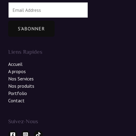
E
m
a
i
S'ABONNER
l
*
Liens Rapides
Accueil
A propos
Nos Services
Nos produits
Portfolio
Contact
Suivez-Nous