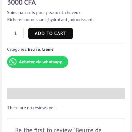
3000
CFA
Soins naturels pour peaux et cheveux.
Riche et nourrissant, hydratant, adoucissant.
Beurre
ADD TO CART
de
Karité
Categories:
Beurre
,
Crème
Pur
quantity
Acheter via whatsapp
Reviews (0)
There are no reviews yet.
Be the first to review “Beurre de