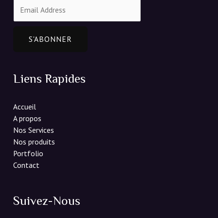
E
m
a
i
S'ABONNER
l
*
Liens Rapides
Accueil
A propos
Nos Services
Nos produits
Portfolio
Contact
Suivez-Nous